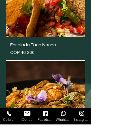
Ensalada Taco Nacho
Price
COP 46,200
Celular
Correo
Facebook
Whatsapp
Instagram