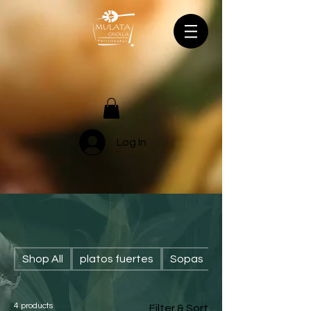
Log In
Shop All
platos fuertes
Sopas
Ensaladas
4 products
Filter & Sort