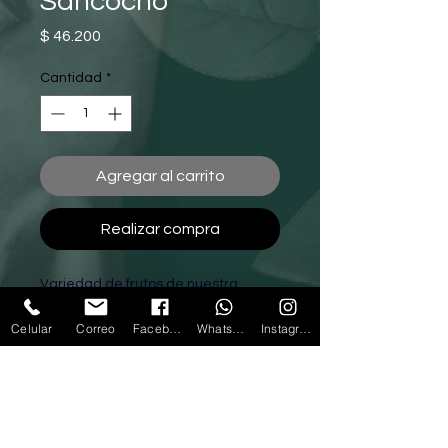
Sancocho
Precio
$ 46.200
Cantidad
*
Agregar al carrito
Realizar compra
Variedad de frutos de nuestra 
tierra: papa, yuca y plátano verde; 
deliciosa combinación de carnes, 
Celular
Correo
Facebook
Whatsapp
Instagram
morrillo y espinazo de cerdo. 
Acompañado de arroz, mazorca 
dulce, pico de gallo, aguacate, 
banano, limón y arepa.
LLámanos
Escríbenos