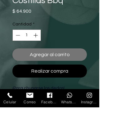
Costillas Bbq
Precio
$ 64.900
Cantidad
*
Agregar al carrito
Realizar compra
¡Para chuparse los dedos! 
Acompañadas con arepa, 
puré de papa, picado de tomate y 
Celular
Correo
Facebook
Whatsapp
Instagram
aguacate.
LLámanos
Escríbenos