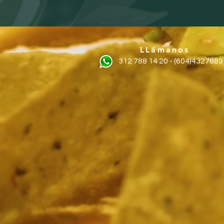
LLámanos
312 788 14 20 - (604)4327889