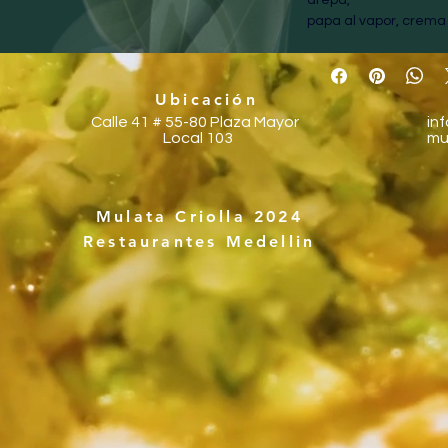
papa al vapor, crema 
aguacate.
Ubicación
Calle 41 # 55-80
Plaza Mayor
in
Local 103
mu
Mulata Criolla 2024
Restaurantes Medellin