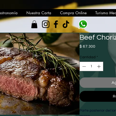
astronomía
Nuestra Carta
Compra Online
Turismo Med
Beef Chori
Precio
$ 67.300
Cantidad
*
Ag
R
Parte posterior del 
arepa,