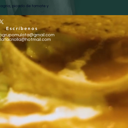
agria, picado de tomate y 
Escríbenos
fogrupomulata@gmail.com
latacriolla@hotmail.com