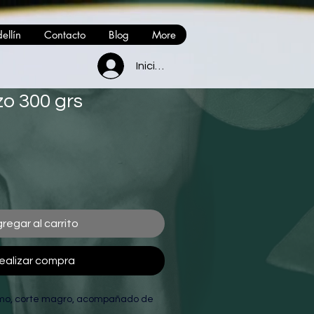
ellín
Contacto
Blog
More
Iniciar sesión
zo 300 grs
regar al carrito
ealizar compra
lomo, corte magro, acompañado de 