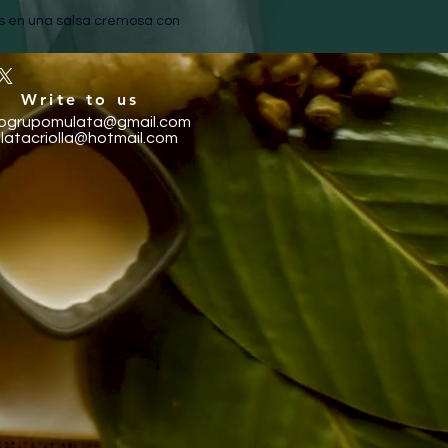
s en una salsa cremosa con 
crujientes papas criollas. 
Write to us
e desees, con un sabor intenso y 
fogrupomulata@gmail.com
latacriolla@hotmail.com
derrite en la boca.