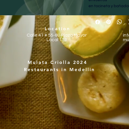
en tocineta y bañado
champiñones
,acompañados de unas 
Preparados al 
Location
término de cocción qu
Calle 41 # 55-80
Plaza Mayor
in
una 
Local 103
mu
textura suave que se 
Mulata Criolla 2024
Restaurants in Medellin