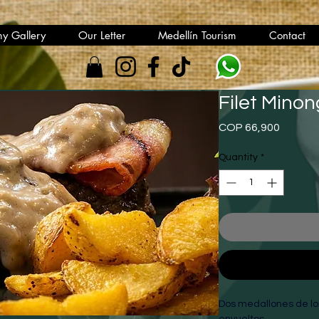
y Gallery
Our Letter
Medellín Tourism
Contact
Filet Minon
Price
COP 66,900
Quantity
*
Dos medallones de lo
envueltos