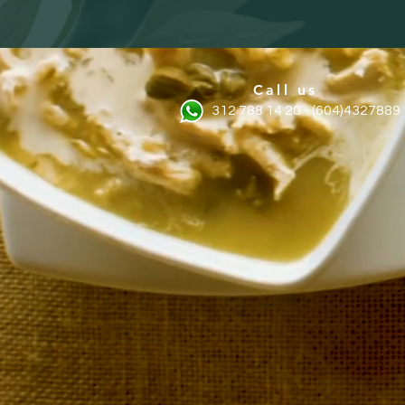
Call us
312 788 14 20 - (604)4327889