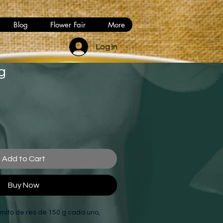
Blog
Flower Fair
More
Log In
g
Add to Cart
Buy Now
mito de res de 150 g cada uno, 