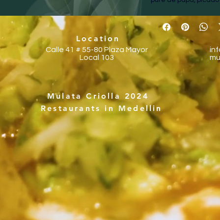
Location
Calle 41 # 55-80
Plaza Mayor
in
Local 103
mu
Mulata Criolla 2024
Restaurants in Medellin