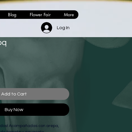
Blog
Flower Fair
More
Log In
bq
Add to Cart
Buy Now
edos! Acompañadas con arepa, 
 de tomate y aguacate.