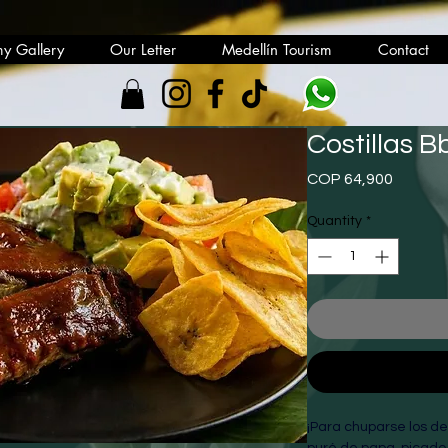
y Gallery
Our Letter
Medellín Tourism
Contact
Costillas B
Price
COP 64,900
Quantity
*
¡Para chuparse los d
puré de papa, picado