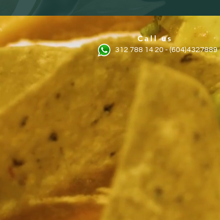
Call us
312 788 14 20 - (604)4327889